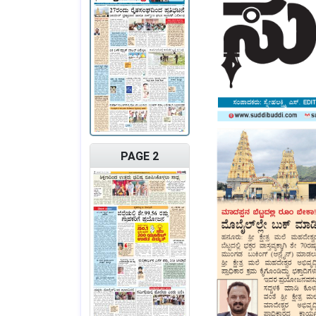
PAGE 2