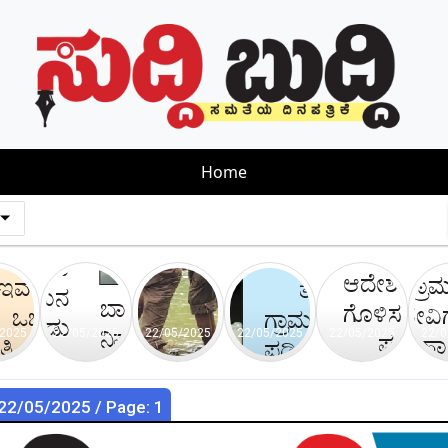
Home
/2025
22/05/2025
22/05/2025
22/05/2025
22/05/2025
22/0
 22/05/2025 / Page: 1