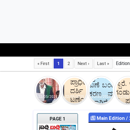
Edition
« First
1
2
Next ›
Last »
22/05/2025
22/05/2025
22/05/2025
22/05
Main Edition
/
PAGE 1